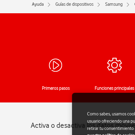
Ayuda
Guías de dispositivos
Samsung
Primeros pasos
Funciones principales
Como sabes, usamos cookie
usuario ofreciendo una pu
Activa o desactiva los datos móvi
retirar tu consentimiento