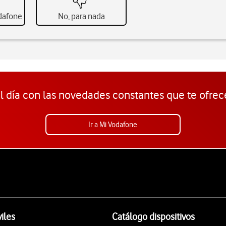
odafone
No, para nada
l día con las novedades constantes que te ofrec
Ir a Mi Vodafone
iles
Catálogo dispositivos