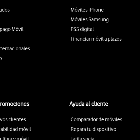
tados
Móviles iPhone
Móviles Samsung
epago Móvil
PS5 digital
Financiar móvil a plazos
nternacionales
o
promociones
Ayuda al cliente
vos clientes
Comparador de móviles
tabilidad móvil
Repara tu dispositivo
fibra y móvil
Tarifa social