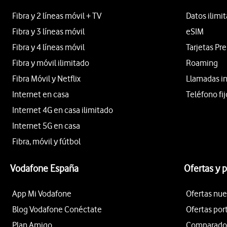
Fibra y 2 líneas móvil + TV
Datos ilimi
Fibra y 3 líneas móvil
eSIM
Fibra y 4 líneas móvil
Tarjetas Pr
Fibra y móvil ilimitado
Roaming
Fibra Móvil y Netflix
Llamadas i
Internet en casa
Teléfono fij
Internet 4G en casa ilimitado
Internet 5G en casa
Fibra, móvil y fútbol
Vodafone España
Ofertas y 
App Mi Vodafone
Ofertas nue
Blog Vodafone Conéctate
Ofertas por
Plan Amigo
Comparador 