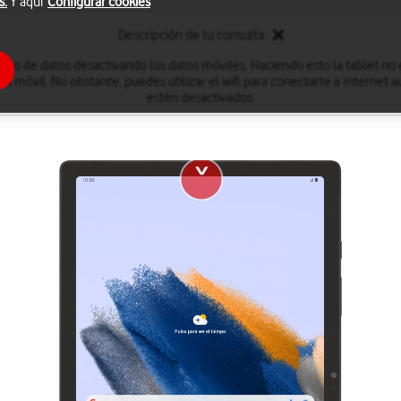
s.
Y aquí
Configurar cookies
Descripción de tu consulta
umo de datos desactivando los datos móviles. Haciendo esto la tablet no
red móvil. No obstante, puedes utilizar el wifi para conectarte a Internet
estén desactivados.