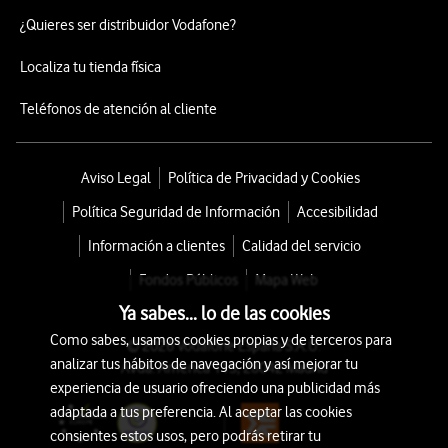
¿Quieres ser distribuidor Vodafone?
Localiza tu tienda física
Teléfonos de atención al cliente
Aviso Legal
Política de Privacidad y Cookies
Política Seguridad de Información
Accesibilidad
Información a clientes
Calidad del servicio
Fondos Públicos
Mapa Web
Ya sabes... lo de las cookies
Como sabes, usamos cookies propias y de terceros para
© 2026 Vodafone España S.A.U.
analizar tus hábitos de navegación y así mejorar tu
Avda. América 115, 28042 Madrid
experiencia de usuario ofreciendo una publicidad más
adaptada a tus preferencia. Al aceptar las cookies
consientes estos usos, pero podrás retirar tu