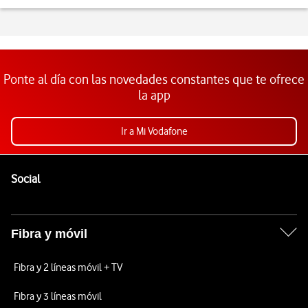
Ponte al día con las novedades constantes que te ofrece
la app
Ir a Mi Vodafone
Pie de página de Vodafone
Enlaces a las redes sociales de Vodafone
Social
Fibra y móvil
Fibra y 2 líneas móvil + TV
Fibra y 3 líneas móvil