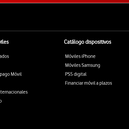
iles
Catálogo dispositivos
tados
Móviles iPhone
Móviles Samsung
epago Móvil
PS5 digital
Financiar móvil a plazos
nternacionales
o