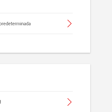
 predeterminada
d