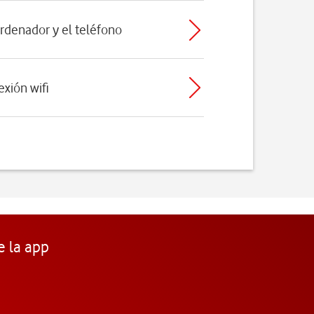
ordenador y el teléfono
exión wifi
e la app