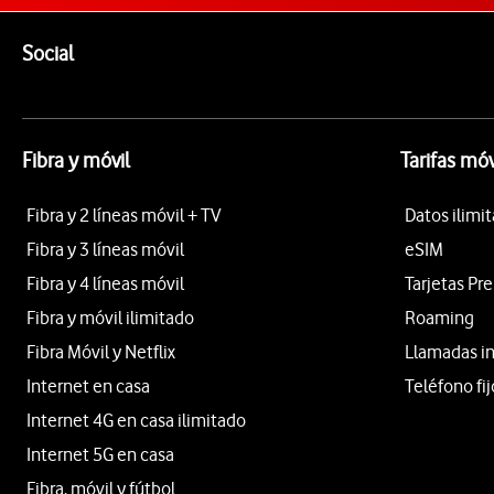
Pie de página de Vodafone
Enlaces a las redes sociales de Vodafone
Social
Fibra y móvil
Tarifas móv
Fibra y 2 líneas móvil + TV
Datos ilimi
Fibra y 3 líneas móvil
eSIM
Fibra y 4 líneas móvil
Tarjetas Pr
Fibra y móvil ilimitado
Roaming
Fibra Móvil y Netflix
Llamadas i
Internet en casa
Teléfono fij
Internet 4G en casa ilimitado
Internet 5G en casa
Fibra, móvil y fútbol