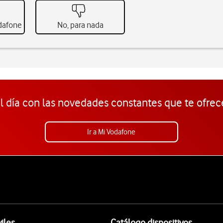
odafone
No, para nada
l día con las novedades constantes que te ofrec
Ir a Mi Vodafone
iles
Catálogo dispositivos