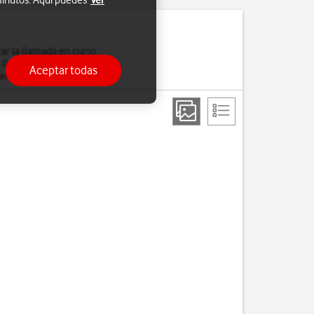
 minutos. Aquí puedes
Ver
ar la llamada en curso.
 llamada en espera.
Aceptar todas
 en espera
.