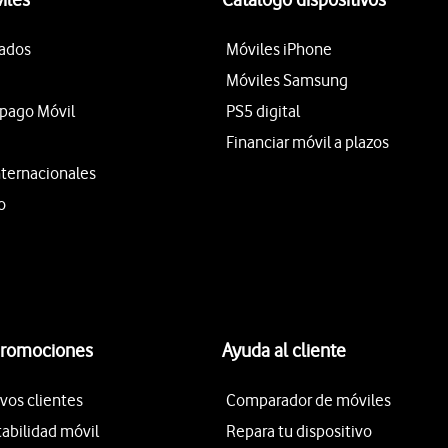
tados
Móviles iPhone
Móviles Samsung
epago Móvil
PS5 digital
Financiar móvil a plazos
nternacionales
o
promociones
Ayuda al cliente
vos clientes
Comparador de móviles
tabilidad móvil
Repara tu dispositivo