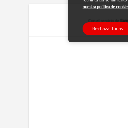
retirar tu consentimiento
nuestra política de cookie
Con el servicio de
llam
Los pasos
que se in
Rechazar todas
Para saber