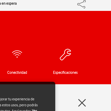
a en espera
Conectividad
Especificaciones
jorar tu experiencia de
s estos usos, pero podrás