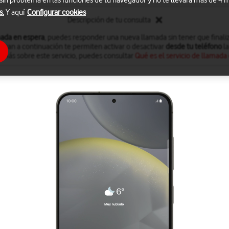
 sin problema en las funciones de tu navegador y no te llevará más de 4
s.
Y aquí
Configurar cookies
Descripción de tu consulta
ada en espera
, puedes responder una nueva llamada sin tener que finaliz
dican a continuación te permiten activar o desactivar
desde tu teléfono
la
 más sobre este servicio, puedes consultar
Qué es el servicio de llamada