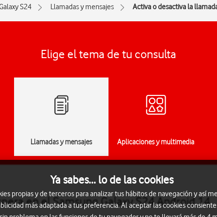
Galaxy S24
Llamadas y mensajes
Activa o desactiva la llamad
Elige el tema de tu consulta
Llamadas y mensajes
Aplicaciones y multimedia
Ya sabes... lo de las cookies
s propias y de terceros para analizar tus hábitos de navegación y así me
espera en el Samsung Galaxy S24 Android 14
blicidad más adaptada a tus preferencia. Al aceptar las cookies consiente