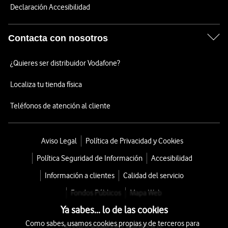
Declaración Accesibilidad
Contacta con nosotros
¿Quieres ser distribuidor Vodafone?
Localiza tu tienda física
Teléfonos de atención al cliente
Aviso Legal
Política de Privacidad y Cookies
Política Seguridad de Información
Accesibilidad
Información a clientes
Calidad del servicio
Fondos Públicos
Mapa Web
Ya sabes... lo de las cookies
Como sabes, usamos cookies propias y de terceros para
© 2026 Vodafone España S.A.U.