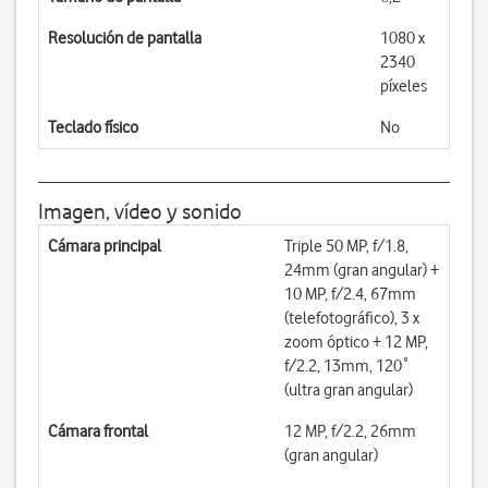
Resolución de pantalla
1080 x
2340
píxeles
Teclado físico
No
Imagen, vídeo y sonido
Cámara principal
Triple 50 MP, f/1.8,
24mm (gran angular) +
10 MP, f/2.4, 67mm
(telefotográfico), 3 x
zoom óptico + 12 MP,
f/2.2, 13mm, 120˚
(ultra gran angular)
Cámara frontal
12 MP, f/2.2, 26mm
(gran angular)