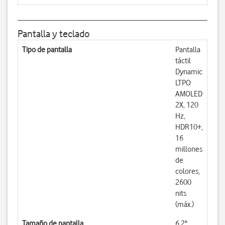
Pantalla y teclado
Tipo de pantalla
Pantalla
táctil
Dynamic
LTPO
AMOLED
2X, 120
Hz,
HDR10+,
16
millones
de
colores,
2600
nits
(máx.)
Tamaño de pantalla
6,2"