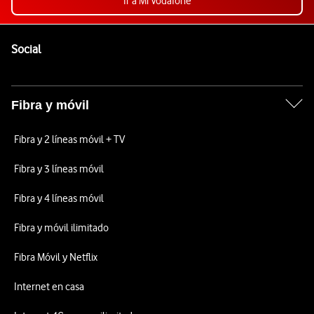
Ir a Mi Vodafone
Pie de página de Vodafone
Enlaces a las redes sociales de Vodafone
Social
Fibra y móvil
Fibra y 2 líneas móvil + TV
Fibra y 3 líneas móvil
Fibra y 4 líneas móvil
Fibra y móvil ilimitado
Fibra Móvil y Netflix
Internet en casa