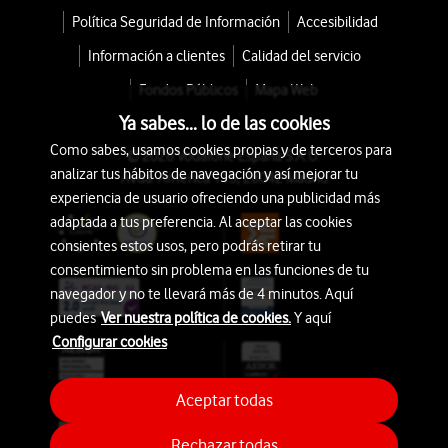
Política Seguridad de Información
Accesibilidad
Información a clientes
Calidad del servicio
Fondos Públicos
Mapa Web
Ya sabes... lo de las cookies
Como sabes, usamos cookies propias y de terceros para
© 2026 Vodafone España S.A.U.
analizar tus hábitos de navegación y así mejorar tu
Avda. América 115, 28042 Madrid
experiencia de usuario ofreciendo una publicidad más
adaptada a tus preferencia. Al aceptar las cookies
consientes estos usos, pero podrás retirar tu
consentimiento sin problema en las funciones de tu
navegador y no te llevará más de 4 minutos. Aquí
puedes
Ver nuestra política de cookies.
Y aquí
Configurar cookies
Aceptar todas
Rechazar todas