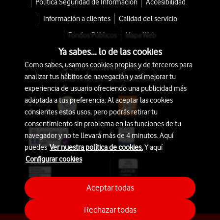
Política Seguridad de Información
Accesibilidad
Información a clientes
Calidad del servicio
Fondos Públicos
Mapa Web
Ya sabes... lo de las cookies
Como sabes, usamos cookies propias y de terceros para
© 2026 Vodafone España S.A.U.
analizar tus hábitos de navegación y así mejorar tu
Avda. América 115, 28042 Madrid
experiencia de usuario ofreciendo una publicidad más
adaptada a tus preferencia. Al aceptar las cookies
consientes estos usos, pero podrás retirar tu
consentimiento sin problema en las funciones de tu
navegador y no te llevará más de 4 minutos. Aquí
puedes
Ver nuestra política de cookies.
Y aquí
Configurar cookies
Aceptar todas
Rechazar todas