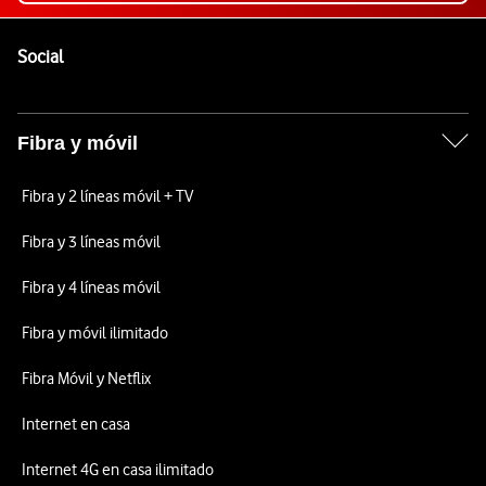
Pie de página de Vodafone
Enlaces a las redes sociales de Vodafone
Social
Fibra y móvil
Fibra y 2 líneas móvil + TV
Fibra y 3 líneas móvil
Fibra y 4 líneas móvil
Fibra y móvil ilimitado
Fibra Móvil y Netflix
Internet en casa
Internet 4G en casa ilimitado