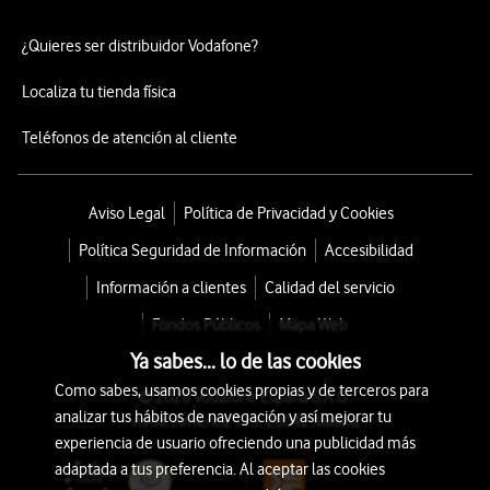
¿Quieres ser distribuidor Vodafone?
Localiza tu tienda física
Teléfonos de atención al cliente
Aviso Legal
Política de Privacidad y Cookies
Política Seguridad de Información
Accesibilidad
Información a clientes
Calidad del servicio
Fondos Públicos
Mapa Web
Ya sabes... lo de las cookies
Como sabes, usamos cookies propias y de terceros para
© 2026 Vodafone España S.A.U.
analizar tus hábitos de navegación y así mejorar tu
Avda. América 115, 28042 Madrid
experiencia de usuario ofreciendo una publicidad más
adaptada a tus preferencia. Al aceptar las cookies