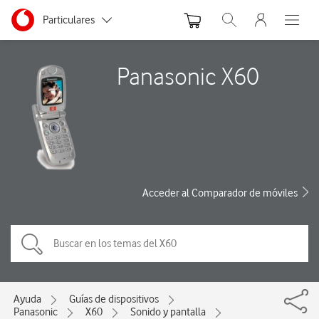
Menu nave
Ir a la pagina principal de vodafone.es
Menu navegación Segmento
Particulares
Abrir buscador. Abre
Abre e
Autónomos
Panasonic X60
Pymes
Grandes empresas
y AA.PP.
Acceder al Comparador de móviles
Ayuda
Guías de dispositivos
Panasonic
X60
Sonido y pantalla