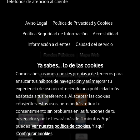
Teléfonos de atención al cliente
Aviso Legal
Política de Privacidad y Cookies
Política Seguridad de Información
Accesibilidad
Información a clientes
Calidad del servicio
Fondos Públicos
Mapa Web
Ya sabes... lo de las cookies
Como sabes, usamos cookies propias y de terceros para
© 2026 Vodafone España S.A.U.
analizar tus hábitos de navegación y así mejorar tu
Avda. América 115, 28042 Madrid
experiencia de usuario ofreciendo una publicidad más
adaptada a tus preferencia. Al aceptar las cookies
consientes estos usos, pero podrás retirar tu
consentimiento sin problema en las funciones de tu
navegador y no te llevará más de 4 minutos. Aquí
puedes
Ver nuestra política de cookies.
Y aquí
Configurar cookies