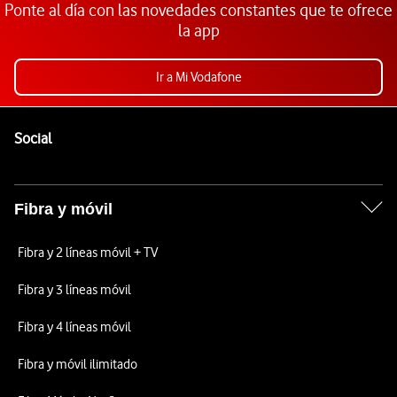
Ponte al día con las novedades constantes que te ofrece
la app
Ir a Mi Vodafone
Pie de página de Vodafone
Enlaces a las redes sociales de Vodafone
Social
Fibra y móvil
Fibra y 2 líneas móvil + TV
Fibra y 3 líneas móvil
Fibra y 4 líneas móvil
Fibra y móvil ilimitado