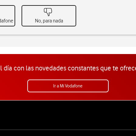
odafone
No, para nada
l día con las novedades constantes que te ofrec
Ir a Mi Vodafone