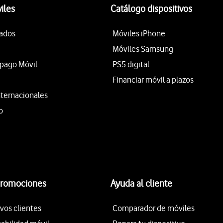
iles
Catálogo dispositivos
tados
Móviles iPhone
Móviles Samsung
epago Móvil
PS5 digital
Financiar móvil a plazos
nternacionales
o
promociones
Ayuda al cliente
vos clientes
Comparador de móviles