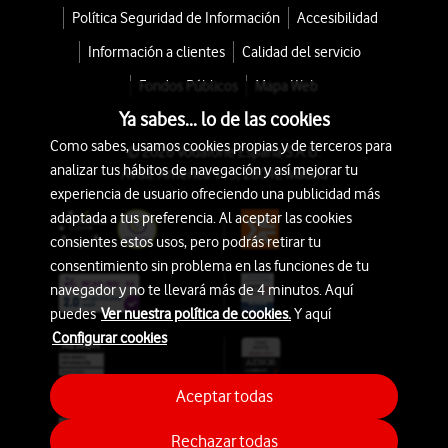
Política Seguridad de Información
Accesibilidad
Información a clientes
Calidad del servicio
Fondos Públicos
Mapa Web
Ya sabes... lo de las cookies
Como sabes, usamos cookies propias y de terceros para
© 2026 Vodafone España S.A.U.
analizar tus hábitos de navegación y así mejorar tu
Avda. América 115, 28042 Madrid
experiencia de usuario ofreciendo una publicidad más
adaptada a tus preferencia. Al aceptar las cookies
consientes estos usos, pero podrás retirar tu
consentimiento sin problema en las funciones de tu
navegador y no te llevará más de 4 minutos. Aquí
puedes
Ver nuestra política de cookies.
Y aquí
Configurar cookies
Aceptar todas
Rechazar todas