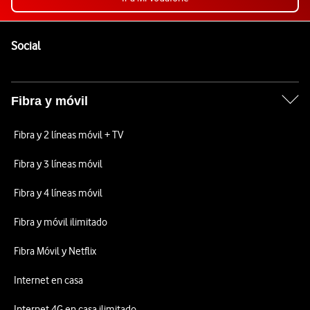
Pie de página de Vodafone
Enlaces a las redes sociales de Vodafone
Social
Fibra y móvil
Fibra y 2 líneas móvil + TV
Fibra y 3 líneas móvil
Fibra y 4 líneas móvil
Fibra y móvil ilimitado
Fibra Móvil y Netflix
Internet en casa
Internet 4G en casa ilimitado