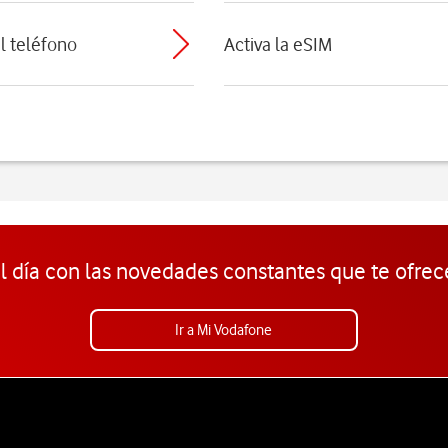
el teléfono
Activa la eSIM
l día con las novedades constantes que te ofrec
Ir a Mi Vodafone