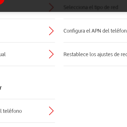
Selecciona el tipo de red
Configura el APN del teléfon
ual
Restablece los ajustes de re
r
el teléfono