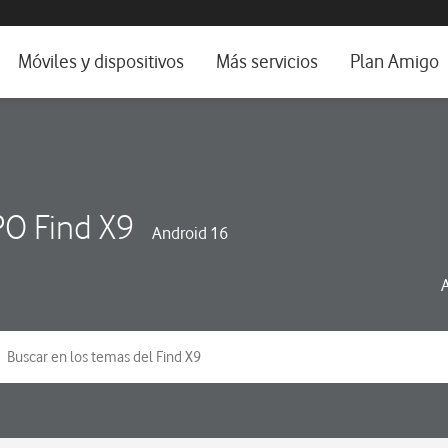
da e idioma
Móviles y dispositivos
Más servicios
Plan Amigo
fone TV
Móviles
Alianza Vodafone e Iberdrola
il 5G
Imagen y Sonido
Servicios avanzados
tura
Ver todos
O Find X9
Android 16
dencias