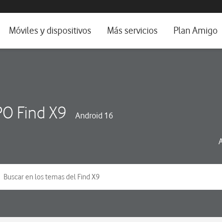
da e idioma
Móviles y dispositivos
Más servicios
Plan Amigo
fone TV
Móviles
Alianza Vodafone e Iberdrola
il 5G
Imagen y Sonido
Servicios avanzados
tura
Ver todos
O Find X9
Android 16
dencias