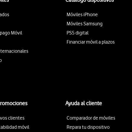
tados
Móviles iPhone
Móviles Samsung
epago Móvil
PS5 digital
Financiar móvil a plazos
nternacionales
o
promociones
Ayuda al cliente
vos clientes
Comparador de móviles
tabilidad móvil
Repara tu dispositivo