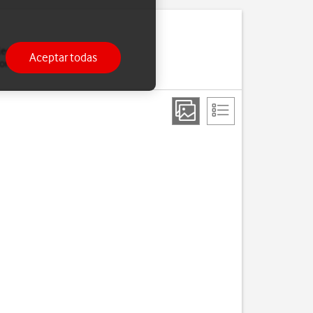
leccionar una red
Aceptar todas
nexión si sales del área