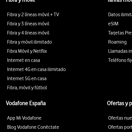
Fibra y 2 líneas móvil + TV
Datos ilimi
Fibra y 3 líneas móvil
eSIM
Fibra y 4 líneas móvil
Tarjetas Pr
Fibra y móvil ilimitado
Roaming
Fibra Móvil y Netflix
Llamadas i
Internet en casa
Teléfono fij
Internet 4G en casa ilimitado
Internet 5G en casa
Fibra, móvil y fútbol
Vodafone España
Ofertas y 
App Mi Vodafone
Ofertas nue
Blog Vodafone Conéctate
Ofertas por