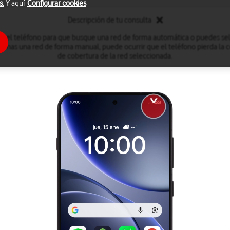
s.
Y aquí
Configurar cookies
Descripción de tu consulta
r el teléfono para que busque una red de forma automática o puedes se
onas una red de forma manual, puede ocurrir que el teléfono pierda la co
de cobertura de la red seleccionada.