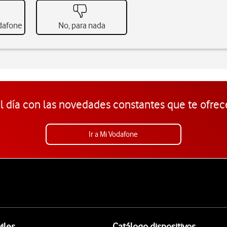
odafone
No, para nada
l día con las novedades constantes que te ofrec
Ir a Mi Vodafone
iles
Catálogo dispositivos