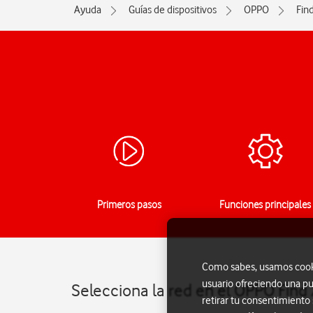
Ayuda
Guías de dispositivos
OPPO
Fin
Primeros pasos
Funciones principales
Como sabes, usamos cookie
usuario ofreciendo una pu
Selecciona la red en el OPPO Find
retirar tu consentimiento