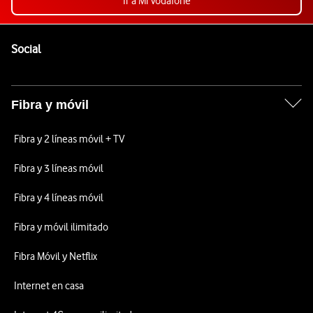
Ir a Mi Vodafone
Pie de página de Vodafone
Enlaces a las redes sociales de Vodafone
Social
Fibra y móvil
Fibra y 2 líneas móvil + TV
Fibra y 3 líneas móvil
Fibra y 4 líneas móvil
Fibra y móvil ilimitado
Fibra Móvil y Netflix
Internet en casa