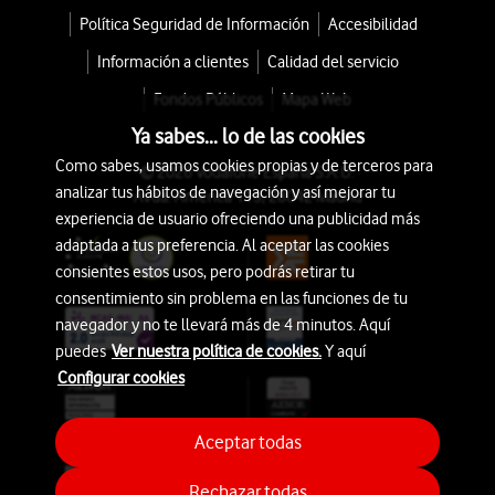
Política Seguridad de Información
Accesibilidad
Información a clientes
Calidad del servicio
Fondos Públicos
Mapa Web
Ya sabes... lo de las cookies
Como sabes, usamos cookies propias y de terceros para
© 2026 Vodafone España S.A.U.
analizar tus hábitos de navegación y así mejorar tu
Avda. América 115, 28042 Madrid
experiencia de usuario ofreciendo una publicidad más
adaptada a tus preferencia. Al aceptar las cookies
consientes estos usos, pero podrás retirar tu
consentimiento sin problema en las funciones de tu
navegador y no te llevará más de 4 minutos. Aquí
puedes
Ver nuestra política de cookies.
Y aquí
Configurar cookies
Aceptar todas
Rechazar todas