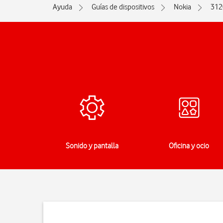
Ayuda
Guías de dispositivos
Nokia
312
jes
Sonido y pantalla
Oficina y ocio