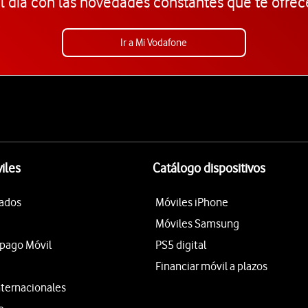
l día con las novedades constantes que te ofrec
Ir a Mi Vodafone
iles
Catálogo dispositivos
tados
Móviles iPhone
Móviles Samsung
epago Móvil
PS5 digital
Financiar móvil a plazos
nternacionales