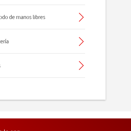
odo de manos libres
tería
s