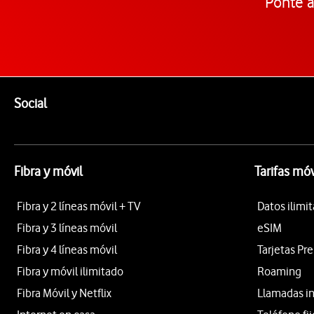
Ponte a
Pie de página de Vodafone
Enlaces a las redes sociales de Vodafone
Social
Fibra y móvil
Tarifas móv
Fibra y 2 líneas móvil + TV
Datos ilimi
Fibra y 3 líneas móvil
eSIM
Fibra y 4 líneas móvil
Tarjetas Pr
Fibra y móvil ilimitado
Roaming
Fibra Móvil y Netflix
Llamadas i