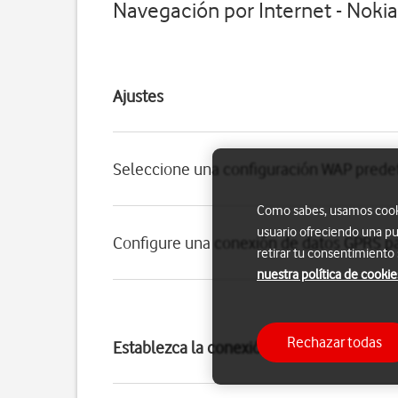
Navegación por Internet - Noki
Ajustes
Seleccione una configuración WAP pred
Como sabes, usamos cookie
usuario ofreciendo una pu
Configure una conexión de datos GPRS p
retirar tu consentimiento
nuestra política de cookie
Rechazar todas
Establezca la conexión