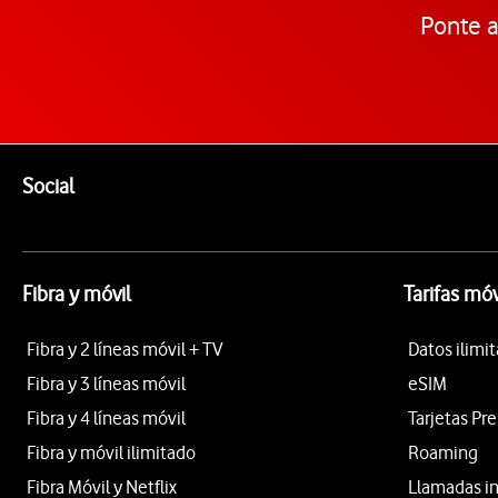
Ponte a
Pie de página de Vodafone
Enlaces a las redes sociales de Vodafone
Social
Fibra y móvil
Tarifas móv
Fibra y 2 líneas móvil + TV
Datos ilimi
Fibra y 3 líneas móvil
eSIM
Fibra y 4 líneas móvil
Tarjetas Pr
Fibra y móvil ilimitado
Roaming
Fibra Móvil y Netflix
Llamadas i