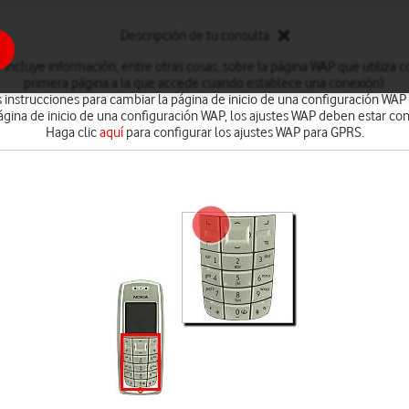
Descripción de tu consulta
incluye información, entre otras cosas, sobre la página WAP que utiliza co
primera página a la que accede cuando establece una conexión).
s instrucciones para cambiar la página de inicio de una configuración WAP 
ágina de inicio de una configuración WAP, los ajustes WAP deben estar c
Haga clic
aquí
para configurar los ajustes WAP para GPRS.