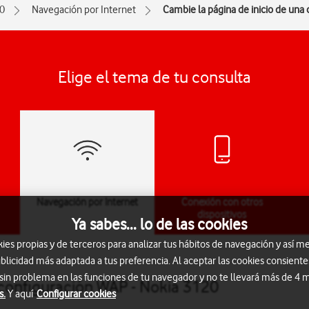
0
Navegación por Internet
Cambie la página de inicio de una
Elige el tema de tu consulta
Navegación por Internet
Conexión con otros
dispositivos
Ya sabes... lo de las cookies
s propias y de terceros para analizar tus hábitos de navegación y así me
blicidad más adaptada a tus preferencia. Al aceptar las cookies consiente
 sin problema en las funciones de tu navegador y no te llevará más de 4
 configuración WAP - Nokia 3120
s.
Y aquí
Configurar cookies