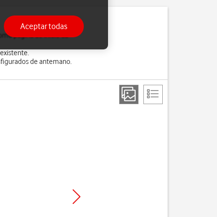
Aceptar todas
mo página de inicio (la
existente.
onfigurados de antemano.