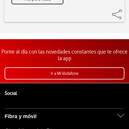
Ponte al día con las novedades constantes que te ofrece
la app
Ir a Mi Vodafone
Pie de página de Vodafone
Enlaces a las redes sociales de Vodafone
Social
Fibra y móvil