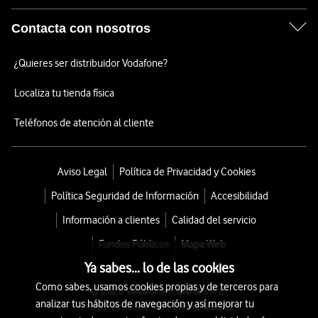
Contacta con nosotros
¿Quieres ser distribuidor Vodafone?
Localiza tu tienda física
Teléfonos de atención al cliente
Aviso Legal
Política de Privacidad y Cookies
Política Seguridad de Información
Accesibilidad
Información a clientes
Calidad del servicio
Fondos Públicos
Mapa Web
Ya sabes... lo de las cookies
Como sabes, usamos cookies propias y de terceros para
© 2026 Vodafone España S.A.U.
analizar tus hábitos de navegación y así mejorar tu
Avda. América 115, 28042 Madrid