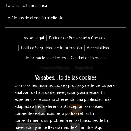
Localiza tu tienda física
Teléfonos de atención al cliente
Aviso Legal
Política de Privacidad y Cookies
Política Seguridad de Información
Accesibilidad
Información a clientes
Calidad del servicio
Fondos Públicos
Mapa Web
Ya sabes... lo de las cookies
Como sabes, usamos cookies propias y de terceros para
© 2026 Vodafone España S.A.U.
analizar tus hábitos de navegación y así mejorar tu
Avda. América 115, 28042 Madrid
experiencia de usuario ofreciendo una publicidad más
adaptada a tus preferencia. Al aceptar las cookies
consientes estos usos, pero podrás retirar tu
consentimiento sin problema en las funciones de tu
navegador y no te llevará más de 4 minutos. Aquí