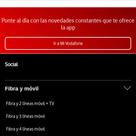
Ponte al día con las novedades constantes que te ofrece
la app
Ir a Mi Vodafone
Pie de página de Vodafone
Enlaces a las redes sociales de Vodafone
Social
Fibra y móvil
Fibra y 2 líneas móvil + TV
Fibra y 3 líneas móvil
Fibra y 4 líneas móvil