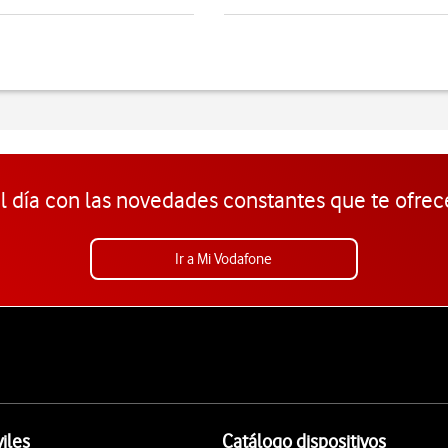
l día con las novedades constantes que te ofrec
Ir a Mi Vodafone
iles
Catálogo dispositivos