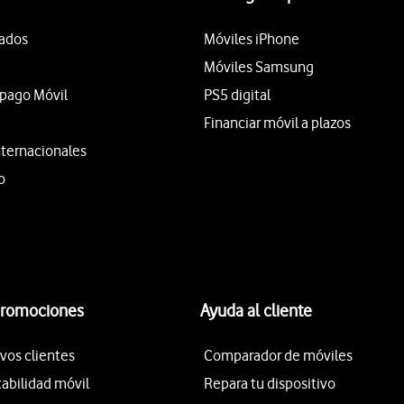
tados
Móviles iPhone
Móviles Samsung
epago Móvil
PS5 digital
Financiar móvil a plazos
nternacionales
o
promociones
Ayuda al cliente
vos clientes
Comparador de móviles
tabilidad móvil
Repara tu dispositivo