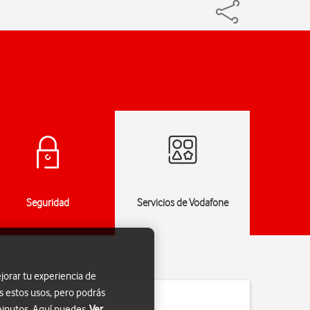
Seguridad
Servicios de Vodafone
Especi
jorar tu experiencia de
s estos usos, pero podrás
 minutos. Aquí puedes
Ver