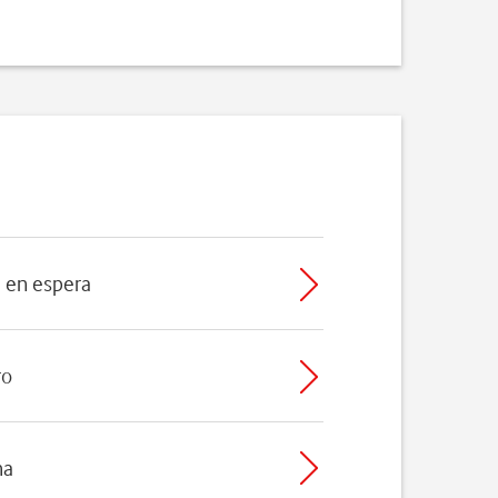
a en espera
ro
ha