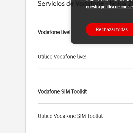
Servicios de Vodafone - Nokia 
nuestra política de cookie
Rechazar todas
Vodafone live!
Utilice Vodafone live!
Vodafone SIM Toolkit
Utilice Vodafone SIM Toolkit