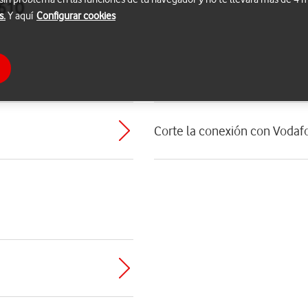
2610
s.
Y aquí
Configurar cookies
Corte la conexión con Vodafo