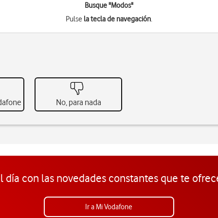
Busque "Modos"
Pulse
la tecla de navegación
.
odafone
No, para nada
l día con las novedades constantes que te ofrec
Ir a Mi Vodafone