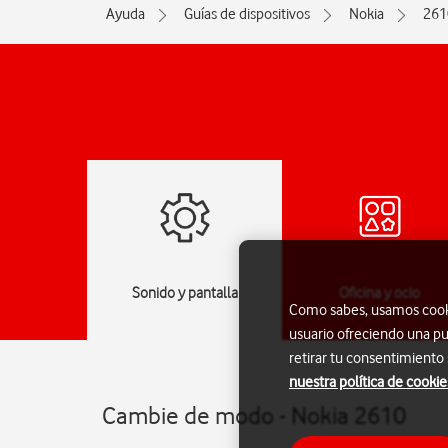
Ayuda
Guías de dispositivos
Nokia
261
jes
Sonido y pantalla
Oficina y ocio
Como sabes, usamos cookie
usuario ofreciendo una pu
retirar tu consentimiento
nuestra política de cookie
Cambie de modo - Nokia 2610