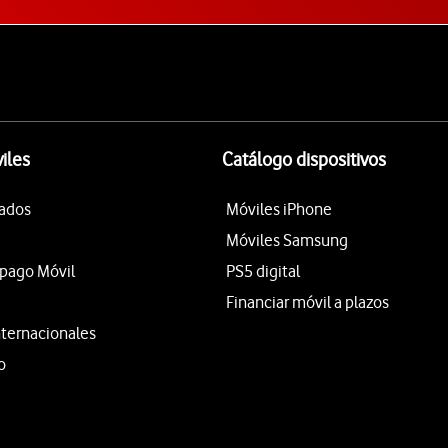
iles
Catálogo dispositivos
tados
Móviles iPhone
Móviles Samsung
epago Móvil
PS5 digital
Financiar móvil a plazos
nternacionales
o