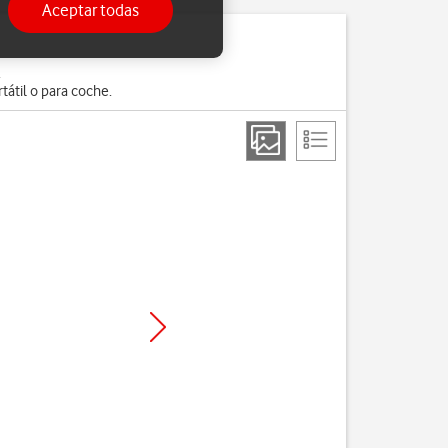
Aceptar todas
.
átil o para coche.