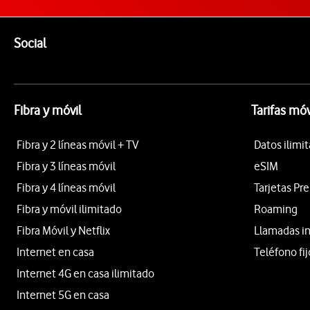
Pie de página de Vodafone
Enlaces a las redes sociales de Vodafone
Social
Fibra y móvil
Tarifas móv
Fibra y 2 líneas móvil + TV
Datos ilimi
Fibra y 3 líneas móvil
eSIM
Fibra y 4 líneas móvil
Tarjetas Pr
Fibra y móvil ilimitado
Roaming
Fibra Móvil y Netflix
Llamadas i
Internet en casa
Teléfono fij
Internet 4G en casa ilimitado
Internet 5G en casa