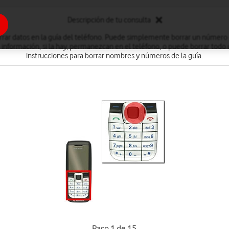
Descripción de tu consulta
rar datos en la guía del teléfono. Puede simplemente borrar un número
información, si la hay, permanezcan en el teléfono, o puede borrar todo 
instrucciones para borrar nombres y números de la guía.
Paso 1 de 15