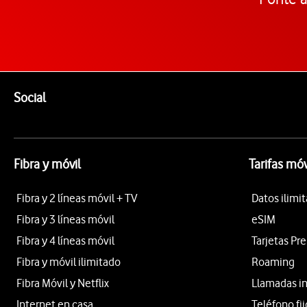
Pie de página de Vodafone
Enlaces a las redes sociales de Vodafone
Social
Fibra y móvil
Tarifas móv
Fibra y 2 líneas móvil + TV
Datos ilimi
Fibra y 3 líneas móvil
eSIM
Fibra y 4 líneas móvil
Tarjetas Pr
Fibra y móvil ilimitado
Roaming
Fibra Móvil y Netflix
Llamadas i
Internet en casa
Teléfono fij