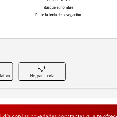
Busque el nombre
Pulse
la tecla de navegación
.
odafone
No, para nada
l día con las novedades constantes que te ofrec