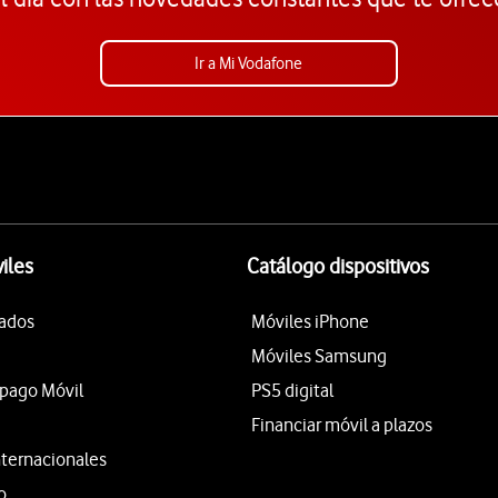
Ir a Mi Vodafone
iles
Catálogo dispositivos
tados
Móviles iPhone
Móviles Samsung
epago Móvil
PS5 digital
Financiar móvil a plazos
nternacionales
o