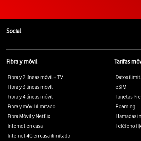
Pie de página de Vodafone
Enlaces a las redes sociales de Vodafone
Social
Fibra y móvil
Tarifas móv
Fibra y 2 líneas móvil + TV
Datos ilimi
Fibra y 3 líneas móvil
eSIM
Fibra y 4 líneas móvil
Tarjetas Pr
Fibra y móvil ilimitado
Roaming
Fibra Móvil y Netflix
Llamadas i
Internet en casa
Teléfono fij
Internet 4G en casa ilimitado