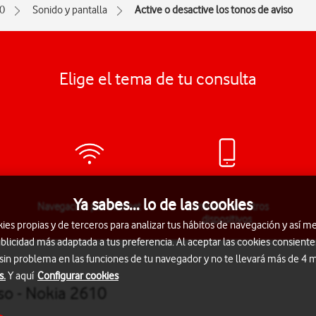
0
Sonido y pantalla
Active o desactive los tonos de aviso
Elige el tema de tu consulta
Ya sabes... lo de las cookies
Navegación por Internet
Conexión con otros
dispositivos
s propias y de terceros para analizar tus hábitos de navegación y así me
blicidad más adaptada a tus preferencia. Al aceptar las cookies consiente
 sin problema en las funciones de tu navegador y no te llevará más de 4
s.
Y aquí
Configurar cookies
iso - Nokia 2610