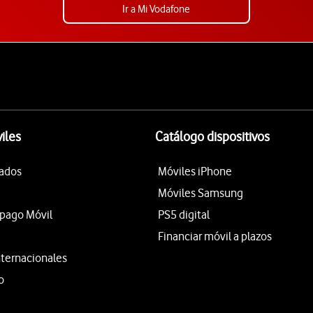
Ir a Mi Vodafone
iles
Catálogo dispositivos
tados
Móviles iPhone
Móviles Samsung
epago Móvil
PS5 digital
Financiar móvil a plazos
nternacionales
o