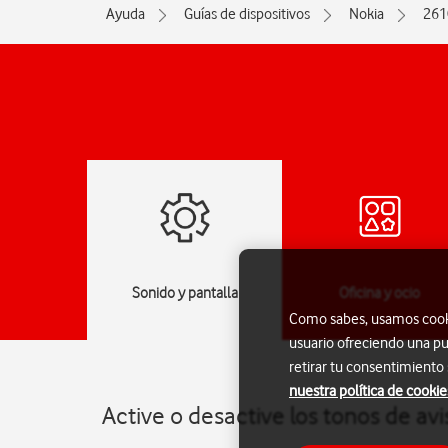
Ayuda
Guías de dispositivos
Nokia
261
jes
Sonido y pantalla
Oficina y ocio
Como sabes, usamos cookie
usuario ofreciendo una pu
retirar tu consentimiento
nuestra política de cookie
Active o desactive los tonos de av