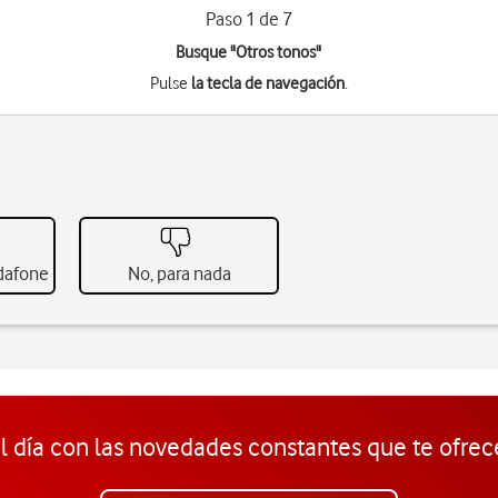
Paso 1 de 7
Busque "Otros tonos"
Pulse
la tecla de navegación
.
odafone
No, para nada
l día con las novedades constantes que te ofrec