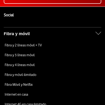
Pie de página de Vodafone
Enlaces a las redes sociales de Vodafone
Social
Fibra y móvil
Fibra y 2 líneas móvil + TV
Fibra y 3 líneas móvil
Fibra y 4 líneas móvil
Fibra y móvil ilimitado
Fibra Móvil y Netflix
Internet en casa
Internet 4G en casa ilimitado