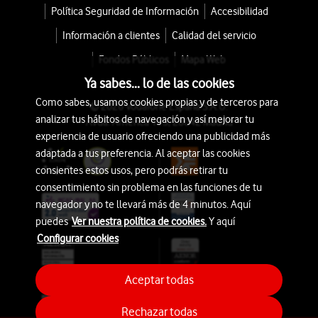
Política Seguridad de Información
Accesibilidad
Información a clientes
Calidad del servicio
Fondos Públicos
Mapa Web
Ya sabes... lo de las cookies
Como sabes, usamos cookies propias y de terceros para
© 2026 Vodafone España S.A.U.
analizar tus hábitos de navegación y así mejorar tu
Avda. América 115, 28042 Madrid
experiencia de usuario ofreciendo una publicidad más
adaptada a tus preferencia. Al aceptar las cookies
consientes estos usos, pero podrás retirar tu
consentimiento sin problema en las funciones de tu
navegador y no te llevará más de 4 minutos. Aquí
puedes
Ver nuestra política de cookies.
Y aquí
Configurar cookies
Aceptar todas
Rechazar todas