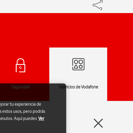
Seguridad
Servicios de Vodafone
Especi
jorar tu experiencia de
s estos usos, pero podrás
 minutos. Aquí puedes
Ver