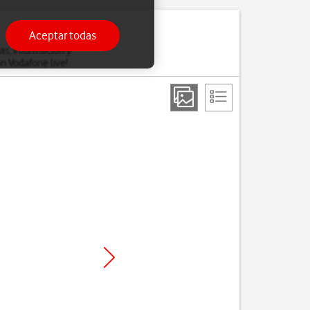
Aceptar todas
ias, información y
n Vodafone live!