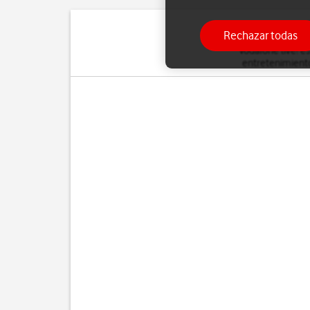
Rechazar todas
Vodafone live! es
entretenimiento