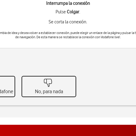
Interrumpa la conexión
Pulse
Colgar
.
Se corta la conexión.
ambia de idea y desea volver a establecer conexión, puede elegir un enlace de la página y pulsar
la 
de navegación
. De esta manera se restablece la conexión con Vodafone live!.
odafone
No, para nada