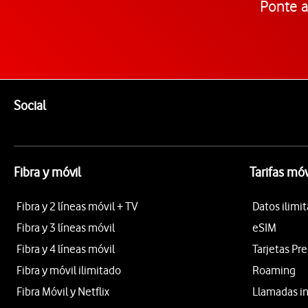
Ponte a
Pie de página de Vodafone
Enlaces a las redes sociales de Vodafone
Social
Fibra y móvil
Tarifas móv
Fibra y 2 líneas móvil + TV
Datos ilimi
Fibra y 3 líneas móvil
eSIM
Fibra y 4 líneas móvil
Tarjetas Pr
Fibra y móvil ilimitado
Roaming
Fibra Móvil y Netflix
Llamadas i