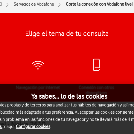
0
Servicios de Vodafone
Corte la conexión con Vodafone live!
Elige el tema de tu consulta
Navegación por Internet
Conexión con otros
dispositivos
Ya sabes... lo de las cookies
s propias y de terceros para analizar tus hábitos de navegación y así me
blicidad más adaptada a tus preferencia. Al aceptar las cookies consiente
 sin problema en las funciones de tu navegador y no te llevará más de 4
e! - Nokia 2610
s.
Y aquí
Configurar cookies