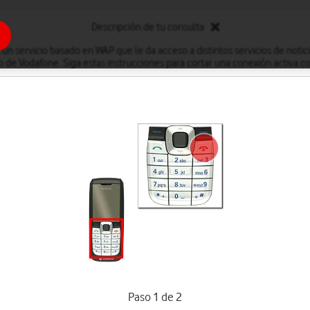
Descripción de tu consulta
 un servicio basado en WAP que le da acceso a distintos servicios de notic
 de Vodafone. Siga estas instrucciones para cortar una conexión activa co
Paso 1 de 2