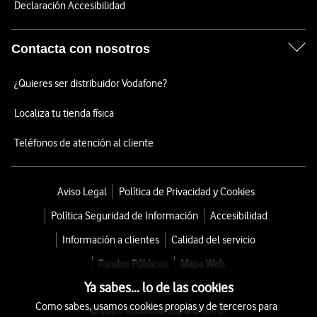
Declaración Accesibilidad
Contacta con nosotros
¿Quieres ser distribuidor Vodafone?
Localiza tu tienda física
Teléfonos de atención al cliente
Aviso Legal
Política de Privacidad y Cookies
Política Seguridad de Información
Accesibilidad
Información a clientes
Calidad del servicio
Fondos Públicos
Mapa Web
Ya sabes... lo de las cookies
Como sabes, usamos cookies propias y de terceros para
© 2026 Vodafone España S.A.U.