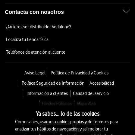
Contacta con nosotros
¿Quieres ser distribuidor Vodafone?
Localiza tu tienda física
Teléfonos de atención al cliente
Aviso Legal
Política de Privacidad y Cookies
Política Seguridad de Información
Accesibilidad
Información a clientes
Calidad del servicio
Fondos Públicos
Mapa Web
Ya sabes... lo de las cookies
Como sabes, usamos cookies propias y de terceros para
© 2026 Vodafone España S.A.U.
analizar tus hábitos de navegación y así mejorar tu
Avda. América 115, 28042 Madrid