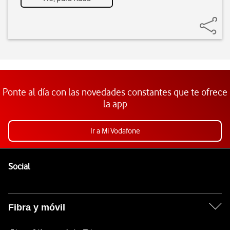
Ponte al día con las novedades constantes que te ofrece
la app
Ir a Mi Vodafone
Pie de página de Vodafone
Enlaces a las redes sociales de Vodafone
Social
Fibra y móvil