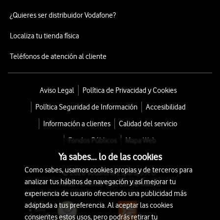
¿Quieres ser distribuidor Vodafone?
Localiza tu tienda física
Teléfonos de atención al cliente
Aviso Legal
Política de Privacidad y Cookies
Política Seguridad de Información
Accesibilidad
Información a clientes
Calidad del servicio
Fondos Públicos
Mapa Web
Ya sabes... lo de las cookies
Como sabes, usamos cookies propias y de terceros para
© 2026 Vodafone España S.A.U.
analizar tus hábitos de navegación y así mejorar tu
Avda. América 115, 28042 Madrid
experiencia de usuario ofreciendo una publicidad más
adaptada a tus preferencia. Al aceptar las cookies
consientes estos usos, pero podrás retirar tu