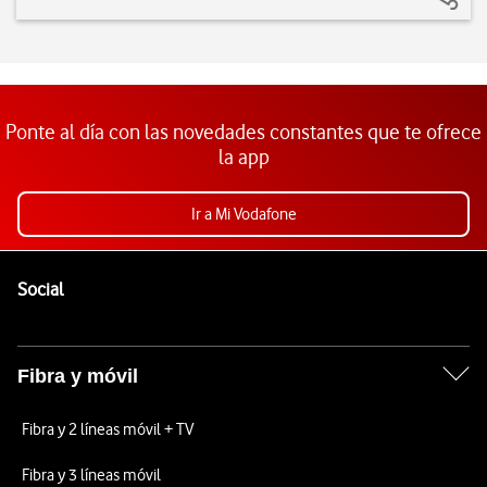
Ponte al día con las novedades constantes que te ofrece
la app
Ir a Mi Vodafone
Pie de página de Vodafone
Enlaces a las redes sociales de Vodafone
Social
Fibra y móvil
Fibra y 2 líneas móvil + TV
Fibra y 3 líneas móvil