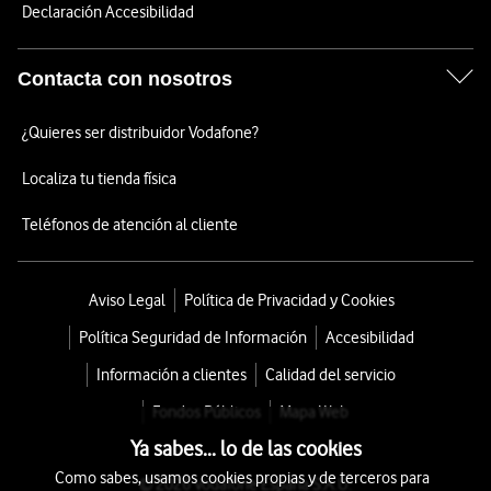
Declaración Accesibilidad
Contacta con nosotros
¿Quieres ser distribuidor Vodafone?
Localiza tu tienda física
Teléfonos de atención al cliente
Aviso Legal
Política de Privacidad y Cookies
Política Seguridad de Información
Accesibilidad
Información a clientes
Calidad del servicio
Fondos Públicos
Mapa Web
Ya sabes... lo de las cookies
Como sabes, usamos cookies propias y de terceros para
© 2026 Vodafone España S.A.U.