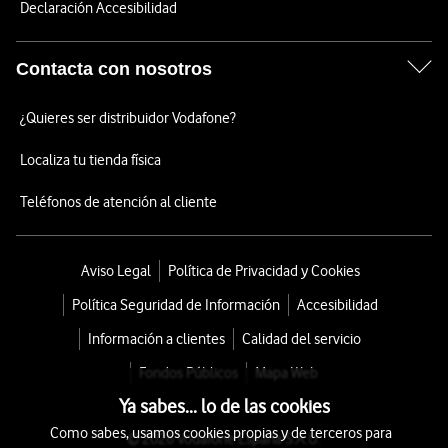
Declaración Accesibilidad
Contacta con nosotros
¿Quieres ser distribuidor Vodafone?
Localiza tu tienda física
Teléfonos de atención al cliente
Aviso Legal
Política de Privacidad y Cookies
Política Seguridad de Información
Accesibilidad
Información a clientes
Calidad del servicio
Fondos Públicos
Mapa Web
Ya sabes... lo de las cookies
Como sabes, usamos cookies propias y de terceros para
© 2026 Vodafone España S.A.U.