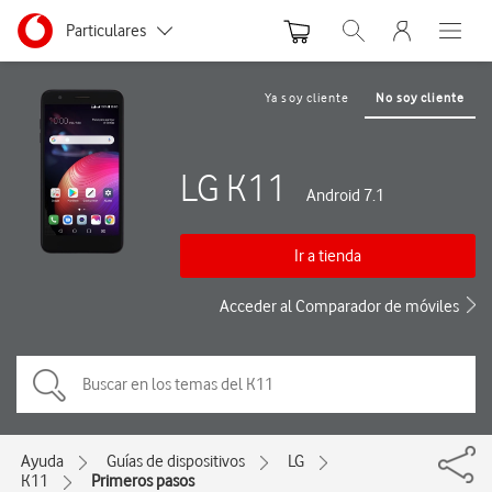
Menu nave
Ir a la pagina principal de vodafone.es
Menu navegación Segmento
Particulares
Abrir buscador. Abre
Abre e
Autónomos
Ya soy cliente
No soy cliente
Pymes
LG K11
Grandes empresas
Android 7.1
y AA.PP.
Ir a tienda
Acceder al Comparador de móviles
Ayuda
Guías de dispositivos
LG
K11
Primeros pasos