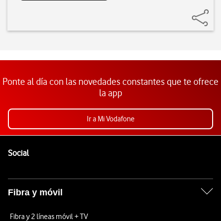
Ponte al día con las novedades constantes que te ofrece
la app
Ir a Mi Vodafone
Pie de página de Vodafone
Enlaces a las redes sociales de Vodafone
Social
Fibra y móvil
Fibra y 2 líneas móvil + TV