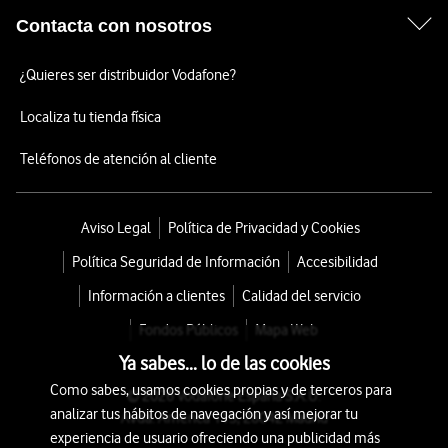
Contacta con nosotros
¿Quieres ser distribuidor Vodafone?
Localiza tu tienda física
Teléfonos de atención al cliente
Aviso Legal
Política de Privacidad y Cookies
Política Seguridad de Información
Accesibilidad
Información a clientes
Calidad del servicio
Fondos Públicos
Mapa Web
Ya sabes... lo de las cookies
Como sabes, usamos cookies propias y de terceros para
© 2026 Vodafone España S.A.U.
analizar tus hábitos de navegación y así mejorar tu
Avda. América 115, 28042 Madrid
experiencia de usuario ofreciendo una publicidad más