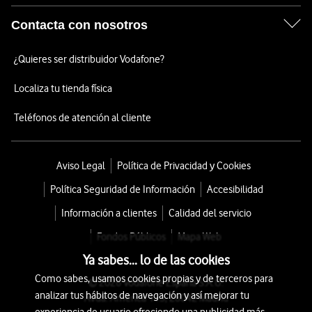
Contacta con nosotros
¿Quieres ser distribuidor Vodafone?
Localiza tu tienda física
Teléfonos de atención al cliente
Aviso Legal
Política de Privacidad y Cookies
Política Seguridad de Información
Accesibilidad
Información a clientes
Calidad del servicio
Fondos Públicos
Mapa Web
Ya sabes... lo de las cookies
Como sabes, usamos cookies propias y de terceros para
© 2026 Vodafone España S.A.U.
analizar tus hábitos de navegación y así mejorar tu
Avda. América 115, 28042 Madrid