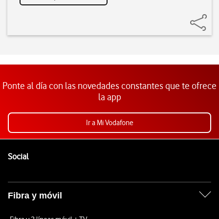
Ponte al día con las novedades constantes que te ofrece
la app
Ir a Mi Vodafone
Pie de página de Vodafone
Enlaces a las redes sociales de Vodafone
Social
Fibra y móvil