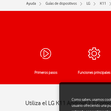
Ayuda
Guías de dispositivos
LG
K11
Primeros pasos
Funciones principales
Como sabes, usamos cookie
Utiliza el LG K11 Android 7.1 como
usuario ofreciendo una pu