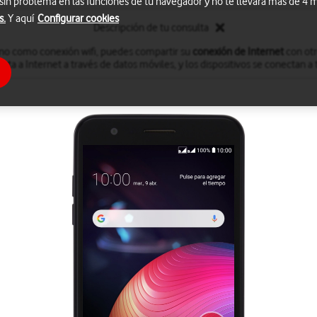
 sin problema en las funciones de tu navegador y no te llevará más de 4
s.
Y aquí
Configurar cookies
Descripción de tu consulta
fono como conexión wifi, puedes compartir su
conexión de Internet
con otro
cta a Internet a través de datos móviles, y los dispositivos se conectan a t