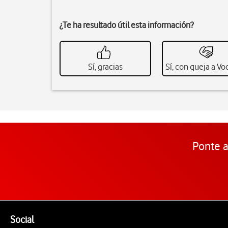
¿Te ha resultado útil esta información?
Sí, gracias
Sí, con queja a V
Ponte a
Pie de página de Vodafone
Enlaces a las redes sociales de Vodafone
Social