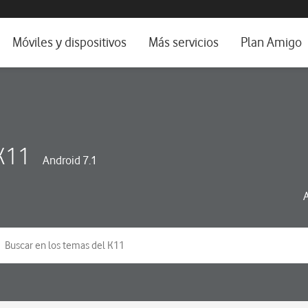
da e idioma
Móviles y dispositivos
Más servicios
Plan Amigo
fone TV
Móviles
Alianza Vodafone e Iberdrola
il 5G
Imagen y Sonido
Servicios avanzados
tura
Ver todos
K11
Android 7.1
dencias