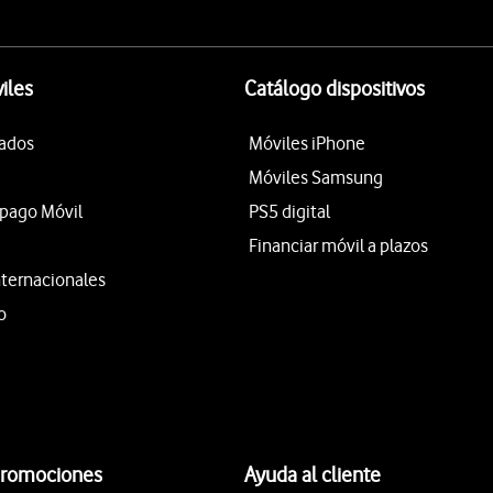
iles
Catálogo dispositivos
tados
Móviles iPhone
Móviles Samsung
epago Móvil
PS5 digital
Financiar móvil a plazos
nternacionales
o
promociones
Ayuda al cliente