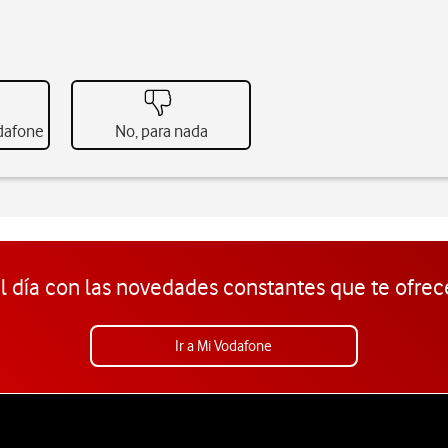
odafone
No, para nada
l día con las novedades constantes que te ofrec
Ir a Mi Vodafone