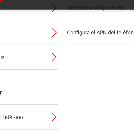
Selecciona el tipo de red
Configura el APN del teléfon
ual
r
el teléfono