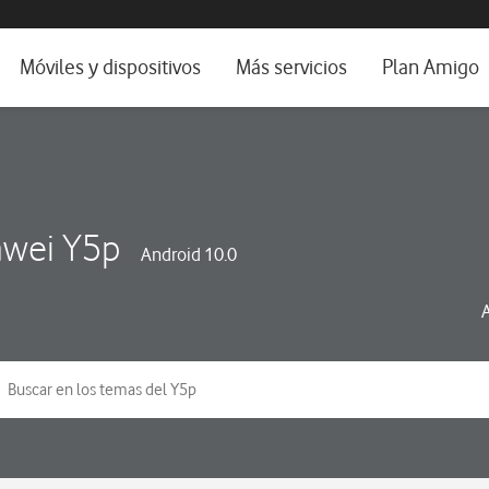
da e idioma
Móviles y dispositivos
Más servicios
Plan Amigo
fone TV
Móviles
Alianza Vodafone e Iberdrola
il 5G
Imagen y Sonido
Servicios avanzados
tura
Ver todos
wei Y5p
Android 10.0
dencias