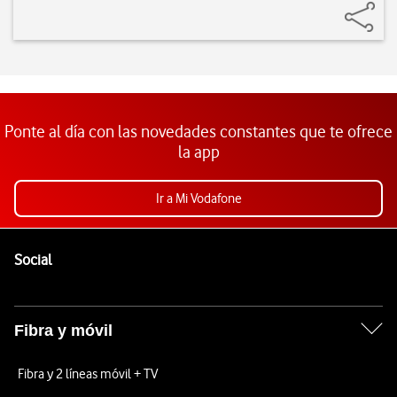
Ponte al día con las novedades constantes que te ofrece
la app
Ir a Mi Vodafone
Pie de página de Vodafone
Enlaces a las redes sociales de Vodafone
Social
Fibra y móvil
Fibra y 2 líneas móvil + TV