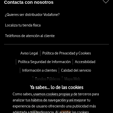
Contacta con nosotros
¿Quieres ser distribuidor Vodafone?
Localiza tu tienda física
Teléfonos de atención al cliente
Aviso Legal
Política de Privacidad y Cookies
Política Seguridad de Información
Accesibilidad
Información a clientes
Calidad del servicio
Fondos Públicos
Mapa Web
Ya sabes... lo de las cookies
Como sabes, usamos cookies propias y de terceros para
© 2026 Vodafone España S.A.U.
analizar tus hábitos de navegación y así mejorar tu
Avda. América 115, 28042 Madrid
experiencia de usuario ofreciendo una publicidad más
adaptada a tus preferencia. Al aceptar las cookies