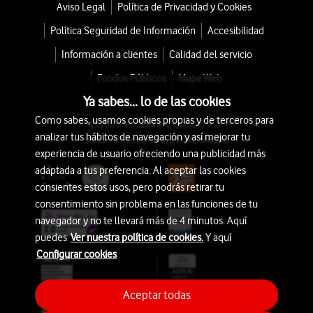
Aviso Legal
Política de Privacidad y Cookies
Política Seguridad de Información
Accesibilidad
Información a clientes
Calidad del servicio
Fondos Públicos
Mapa Web
Ya sabes... lo de las cookies
Como sabes, usamos cookies propias y de terceros para
© 2026 Vodafone España S.A.U.
analizar tus hábitos de navegación y así mejorar tu
Avda. América 115, 28042 Madrid
experiencia de usuario ofreciendo una publicidad más
adaptada a tus preferencia. Al aceptar las cookies
consientes estos usos, pero podrás retirar tu
consentimiento sin problema en las funciones de tu
navegador y no te llevará más de 4 minutos. Aquí
puedes
Ver nuestra política de cookies.
Y aquí
Configurar cookies
Aceptar todas