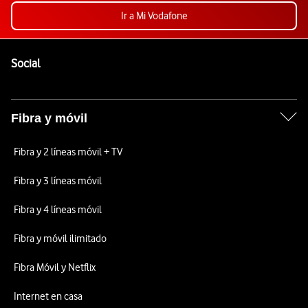
Ir a Mi Vodafone
Pie de página de Vodafone
Enlaces a las redes sociales de Vodafone
Social
Fibra y móvil
Fibra y 2 líneas móvil + TV
Fibra y 3 líneas móvil
Fibra y 4 líneas móvil
Fibra y móvil ilimitado
Fibra Móvil y Netflix
Internet en casa