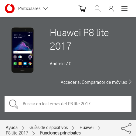
Menu nave
Ir a la pagina principal de vodafone.es
Menu navegación Segmento
Particulares
Abrir buscador. Abre
Abre e
Autónomos
Huawei P8 lite
Pymes
2017
Grandes empresas
y AA.PP.
Android 7.0
Acceder al Comparador de móviles
Ayuda
Guías de dispositivos
Huawei
P8 lite 2017
Funciones principales