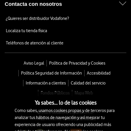
Contacta con nosotros
¿Quieres ser distribuidor Vodafone?
Localiza tu tienda física
Teléfonos de atención al cliente
Aviso Legal
Política de Privacidad y Cookies
Política Seguridad de Información
Accesibilidad
Información a clientes
Calidad del servicio
Fondos Públicos
Mapa Web
Ya sabes... lo de las cookies
Como sabes, usamos cookies propias y de terceros para
© 2026 Vodafone España S.A.U.
analizar tus hábitos de navegación y así mejorar tu
Avda. América 115, 28042 Madrid
experiencia de usuario ofreciendo una publicidad más