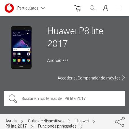
Menu nave
Ir a la pagina principal de vodafone.es
Menu navegación Segmento
Particulares
Abrir buscador. Abre
Abre e
Autónomos
Huawei P8 lite
Pymes
2017
Grandes empresas
y AA.PP.
Android 7.0
Acceder al Comparador de móviles
Ayuda
Guías de dispositivos
Huawei
P8 lite 2017
Funciones principales