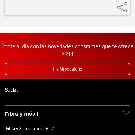
Ponte al día con las novedades constantes que te ofrece
la app
Ir a Mi Vodafone
Pie de página de Vodafone
Enlaces a las redes sociales de Vodafone
Social
Fibra y móvil
Fibra y 2 líneas móvil + TV