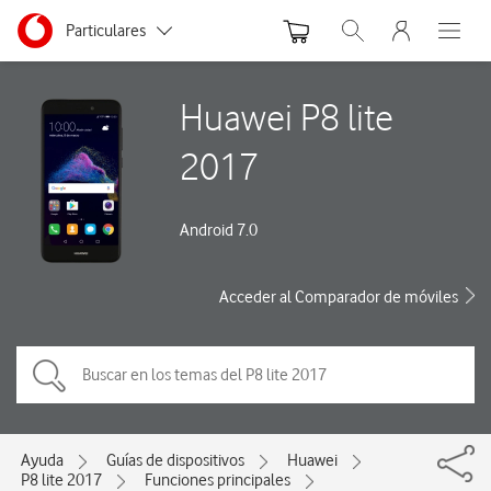
Menu nave
Ir a la pagina principal de vodafone.es
Menu navegación Segmento
Particulares
Abrir buscador. Abre
Abre e
Autónomos
Huawei P8 lite
Pymes
2017
Grandes empresas
y AA.PP.
Android 7.0
Acceder al Comparador de móviles
Ayuda
Guías de dispositivos
Huawei
P8 lite 2017
Funciones principales