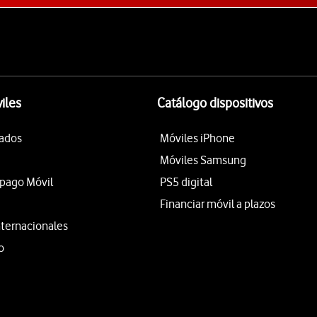
iles
Catálogo dispositivos
tados
Móviles iPhone
Móviles Samsung
epago Móvil
PS5 digital
Financiar móvil a plazos
nternacionales
o