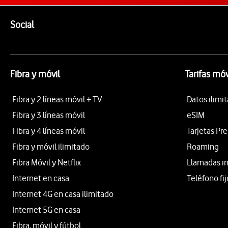
Pie de página de Vodafone
Enlaces a las redes sociales de Vodafone
Social
Fibra y móvil
Tarifas móv
Fibra y 2 líneas móvil + TV
Datos ilimi
Fibra y 3 líneas móvil
eSIM
Fibra y 4 líneas móvil
Tarjetas Pr
Fibra y móvil ilimitado
Roaming
Fibra Móvil y Netflix
Llamadas i
Internet en casa
Teléfono fij
Internet 4G en casa ilimitado
Internet 5G en casa
Fibra, móvil y fútbol