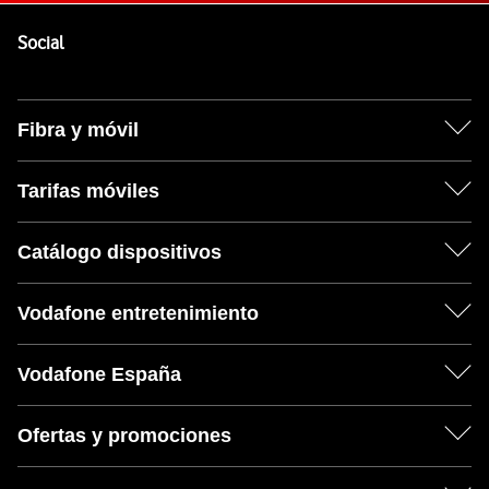
Pie de página de Vodafone
Enlaces a las redes sociales de Vodafone
Social
Fibra y móvil
Tarifas móviles
Catálogo dispositivos
Vodafone entretenimiento
Vodafone España
Ofertas y promociones