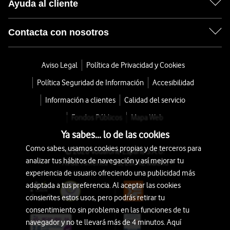
Ayuda al cliente
Contacta con nosotros
Aviso Legal
Política de Privacidad y Cookies
Política Seguridad de Información
Accesibilidad
Información a clientes
Calidad del servicio
Fondos Públicos
Mapa Web
Ya sabes... lo de las cookies
Como sabes, usamos cookies propias y de terceros para
© 2026 Vodafone España S.A.U.
analizar tus hábitos de navegación y así mejorar tu
Avda. América 115, 28042 Madrid
experiencia de usuario ofreciendo una publicidad más
adaptada a tus preferencia. Al aceptar las cookies
consientes estos usos, pero podrás retirar tu
consentimiento sin problema en las funciones de tu
navegador y no te llevará más de 4 minutos. Aquí