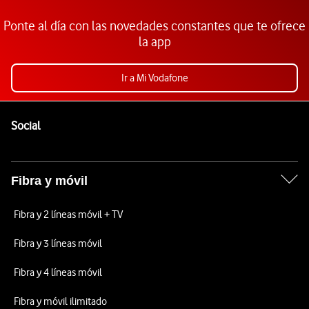
Ponte al día con las novedades constantes que te ofrece
la app
Ir a Mi Vodafone
Pie de página de Vodafone
Enlaces a las redes sociales de Vodafone
Social
Fibra y móvil
Fibra y 2 líneas móvil + TV
Fibra y 3 líneas móvil
Fibra y 4 líneas móvil
Fibra y móvil ilimitado