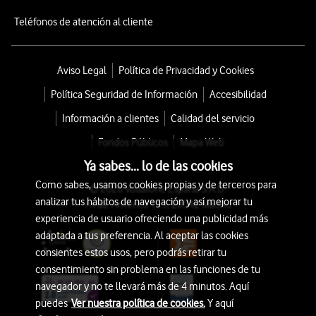
Teléfonos de atención al cliente
Aviso Legal
Política de Privacidad y Cookies
Política Seguridad de Información
Accesibilidad
Información a clientes
Calidad del servicio
Fondos Públicos
Mapa Web
Ya sabes... lo de las cookies
Como sabes, usamos cookies propias y de terceros para
© 2026 Vodafone España S.A.U.
analizar tus hábitos de navegación y así mejorar tu
Avda. América 115, 28042 Madrid
experiencia de usuario ofreciendo una publicidad más
adaptada a tus preferencia. Al aceptar las cookies
consientes estos usos, pero podrás retirar tu
consentimiento sin problema en las funciones de tu
navegador y no te llevará más de 4 minutos. Aquí
puedes
Ver nuestra política de cookies.
Y aquí