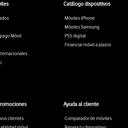
iles
Catálogo dispositivos
tados
Móviles iPhone
Móviles Samsung
epago Móvil
PS5 digital
Financiar móvil a plazos
nternacionales
o
promociones
Ayuda al cliente
vos clientes
Comparador de móviles
tabilidad móvil
Repara tu dispositivo