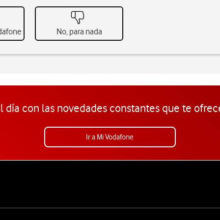
odafone
No, para nada
l día con las novedades constantes que te ofrec
Ir a Mi Vodafone