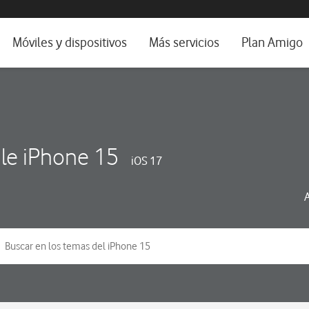
da e idioma
Móviles y dispositivos
Más servicios
Plan Amigo
fone TV
Móviles
Alianza Vodafone e Iberdrola
il 5G
Imagen y Sonido
Servicios avanzados
tura
Ver todos
le iPhone 15
iOS 17
dencias