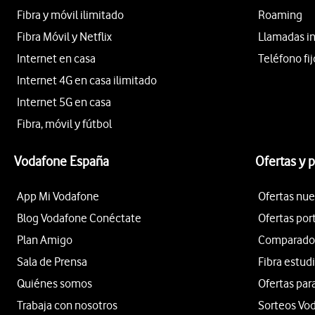
Fibra y móvil ilimitado
Roaming
Fibra Móvil y Netflix
Llamadas i
Internet en casa
Teléfono fij
Internet 4G en casa ilimitado
Internet 5G en casa
Fibra, móvil y fútbol
Vodafone España
Ofertas y 
App Mi Vodafone
Ofertas nue
Blog Vodafone Conéctate
Ofertas por
Plan Amigo
Comparador 
Sala de Prensa
Fibra estud
Quiénes somos
Ofertas par
Trabaja con nosotros
Sorteos Vo