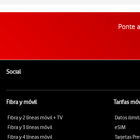
Ponte a
Pie de página de Vodafone
Enlaces a las redes sociales de Vodafone
Social
Fibra y móvil
Tarifas móv
Fibra y 2 líneas móvil + TV
Datos ilimi
Fibra y 3 líneas móvil
eSIM
Fibra y 4 líneas móvil
Tarjetas Pr