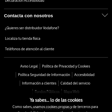
Declaración Accesibilidad
Contacta con nosotros
¿Quieres ser distribuidor Vodafone?
Localiza tu tienda física
Teléfonos de atención al cliente
Aviso Legal
Política de Privacidad y Cookies
Política Seguridad de Información
Accesibilidad
Información a clientes
Calidad del servicio
Fondos Públicos
Mapa Web
Ya sabes... lo de las cookies
Como sabes, usamos cookies propias y de terceros para
© 2026 Vodafone España S.A.U.