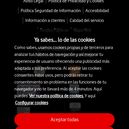
Aviso Legal
Política de Privacidad y Cookies
Política Seguridad de Información
Accesibilidad
Información a clientes
Calidad del servicio
Fondos Públicos
Mapa Web
Ya sabes... lo de las cookies
Como sabes, usamos cookies propias y de terceros para
© 2026 Vodafone España S.A.U.
analizar tus hábitos de navegación y así mejorar tu
Avda. América 115, 28042 Madrid
experiencia de usuario ofreciendo una publicidad más
adaptada a tus preferencia. Al aceptar las cookies
consientes estos usos, pero podrás retirar tu
consentimiento sin problema en las funciones de tu
navegador y no te llevará más de 4 minutos. Aquí
puedes
Ver nuestra política de cookies.
Y aquí
Configurar cookies
Aceptar todas