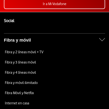
Ir a Mi Vodafone
Pie de página de Vodafone
Enlaces a las redes sociales de Vodafone
Social
Fibra y móvil
Fibra y 2 líneas móvil + TV
Fibra y 3 líneas móvil
Fibra y 4 líneas móvil
Fibra y móvil ilimitado
Fibra Móvil y Netflix
Internet en casa