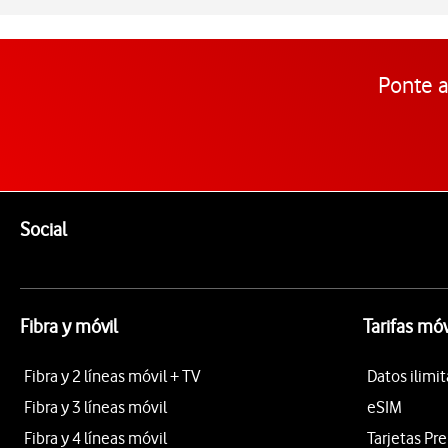
Ponte a
Pie de página de Vodafone
Enlaces a las redes sociales de Vodafone
Social
Fibra y móvil
Tarifas móv
Fibra y 2 líneas móvil + TV
Datos ilimi
Fibra y 3 líneas móvil
eSIM
Fibra y 4 líneas móvil
Tarjetas Pr