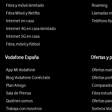
Fibra y móvil ilimitado
Roaming
Fibra Móvil y Netflix
Llamadas i
Internet en casa
Teléfono fij
Internet 4G en casa ilimitado
Internet 5G en casa
Fibra, móvil y fútbol
Vodafone España
Ofertas y 
App Mi Vodafone
Ofertas nue
Blog Vodafone Conéctate
Ofertas por
Plan Amigo
Comparador 
Sala de Prensa
Fibra estud
Quiénes somos
Ofertas par
Trabaja con nosotros
Sorteos Vo