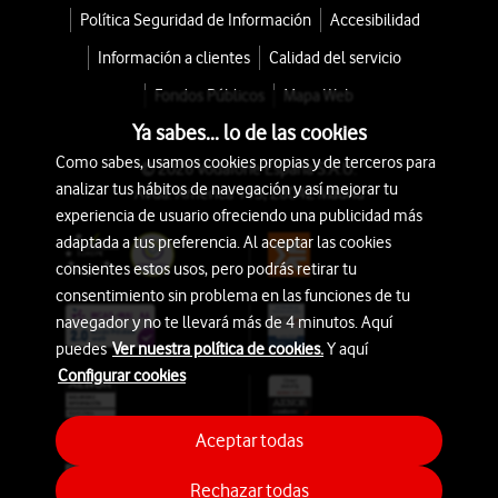
Política Seguridad de Información
Accesibilidad
Información a clientes
Calidad del servicio
Fondos Públicos
Mapa Web
Ya sabes... lo de las cookies
Como sabes, usamos cookies propias y de terceros para
© 2026 Vodafone España S.A.U.
analizar tus hábitos de navegación y así mejorar tu
Avda. América 115, 28042 Madrid
experiencia de usuario ofreciendo una publicidad más
adaptada a tus preferencia. Al aceptar las cookies
consientes estos usos, pero podrás retirar tu
consentimiento sin problema en las funciones de tu
navegador y no te llevará más de 4 minutos. Aquí
puedes
Ver nuestra política de cookies.
Y aquí
Configurar cookies
Aceptar todas
Rechazar todas