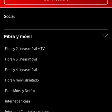
Pie de página de Vodafone
Enlaces a las redes sociales de Vodafone
Social
Fibra y móvil
Fibra y 2 líneas móvil + TV
Fibra y 3 líneas móvil
Fibra y 4 líneas móvil
Fibra y móvil ilimitado
Fibra Móvil y Netflix
Internet en casa
Internet 4G en casa ilimitado