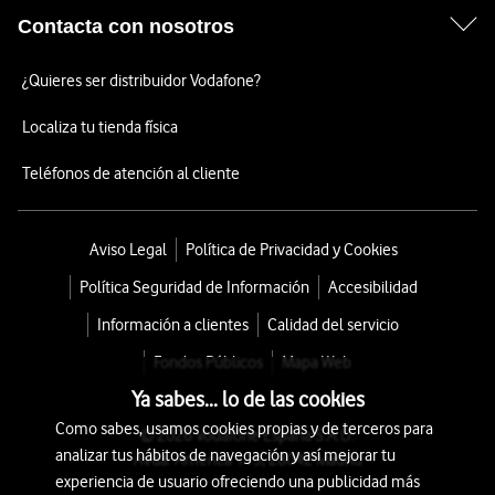
Contacta con nosotros
¿Quieres ser distribuidor Vodafone?
Localiza tu tienda física
Teléfonos de atención al cliente
Aviso Legal
Política de Privacidad y Cookies
Política Seguridad de Información
Accesibilidad
Información a clientes
Calidad del servicio
Fondos Públicos
Mapa Web
Ya sabes... lo de las cookies
Como sabes, usamos cookies propias y de terceros para
© 2026 Vodafone España S.A.U.
analizar tus hábitos de navegación y así mejorar tu
Avda. América 115, 28042 Madrid
experiencia de usuario ofreciendo una publicidad más