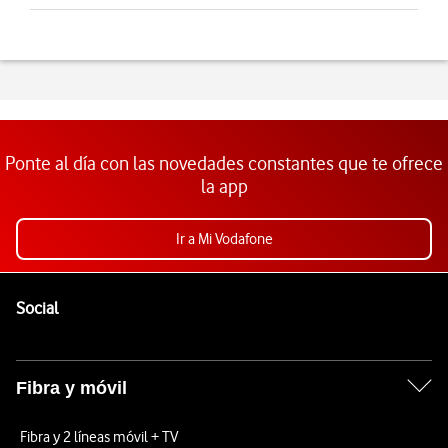
Ponte al día con las novedades constantes que te ofrece
la app
Ir a Mi Vodafone
Pie de página de Vodafone
Enlaces a las redes sociales de Vodafone
Social
Fibra y móvil
Fibra y 2 líneas móvil + TV