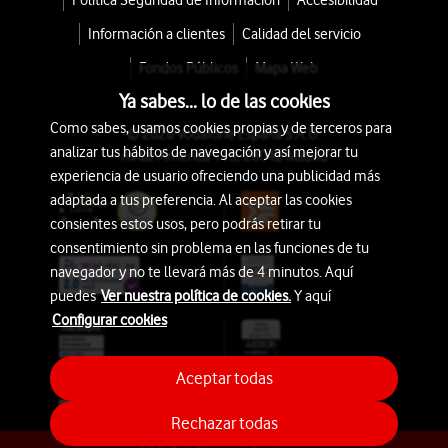
Política Seguridad de Información
Accesibilidad
Información a clientes
Calidad del servicio
Fondos Públicos
Mapa Web
Ya sabes... lo de las cookies
Como sabes, usamos cookies propias y de terceros para
© 2026 Vodafone España S.A.U.
analizar tus hábitos de navegación y así mejorar tu
Avda. América 115, 28042 Madrid
experiencia de usuario ofreciendo una publicidad más
adaptada a tus preferencia. Al aceptar las cookies
consientes estos usos, pero podrás retirar tu
consentimiento sin problema en las funciones de tu
navegador y no te llevará más de 4 minutos. Aquí
puedes
Ver nuestra política de cookies.
Y aquí
Configurar cookies
Aceptar todas
Rechazar todas