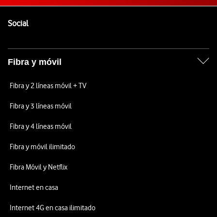
Pie de página de Vodafone
Enlaces a las redes sociales de Vodafone
Social
Fibra y móvil
Fibra y 2 líneas móvil + TV
Fibra y 3 líneas móvil
Fibra y 4 líneas móvil
Fibra y móvil ilimitado
Fibra Móvil y Netflix
Internet en casa
Internet 4G en casa ilimitado