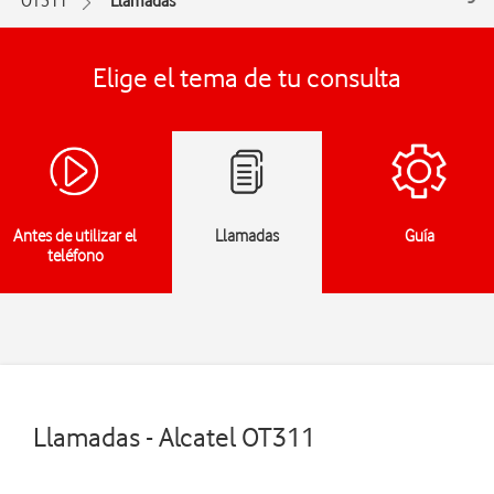
OT311
Llamadas
Elige el tema de tu consulta
Antes de utilizar el
Llamadas
Guía
teléfono
Llamadas - Alcatel OT311