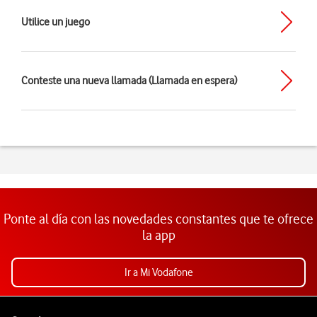
Utilice un juego
Conteste una nueva llamada (Llamada en espera)
Ponte al día con las novedades constantes que te ofrece
la app
Ir a Mi Vodafone
Pie de página de Vodafone