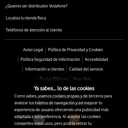
¿Quieres ser distribuidor Vodafone?
Localiza tu tienda física
Teléfonos de atención al cliente
Aviso Legal
Política de Privacidad y Cookies
Política Seguridad de Información
Accesibilidad
Información a clientes
Calidad del servicio
Fondos Públicos
Mapa Web
Ya sabes... lo de las cookies
Como sabes, usamos cookies propias y de terceros para
© 2026 Vodafone España S.A.U.
analizar tus hábitos de navegación y así mejorar tu
Avda. América 115, 28042 Madrid
experiencia de usuario ofreciendo una publicidad más
adaptada a tus preferencia. Al aceptar las cookies
consientes estos usos, pero podrás retirar tu